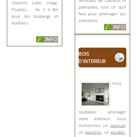
terrasses, de claustras et
Chevron, Latte, Volige,
palissades, tout ce qu'il
Poutres, ... de 3 à 8m
faut pour aménager ses
pour les bastaings et
extérieurs.
madriers.
BOIS
D'INTERIEUR
Vous
souhaitez aménager
votre intérieur. Vous
recherchez un
parquet
,
un
plancher
, un
escalier
,