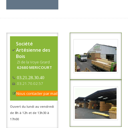
Société
Artésienne des
Bois
ZI de la Voye Grard
62680 MERICOURT
03.21.28.30.40
03.21.70.02.57
Nous contacter par mail
Ouvert du lundi au vendredi
de 8h à 12h et de 13h30 à
17h00