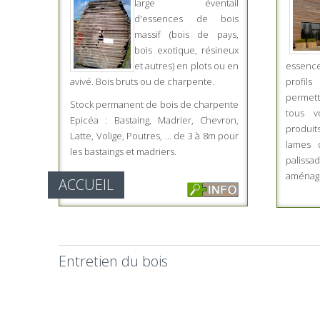
large éventail
d'essences de bois
massif (bois de pays,
bois exotique, résineux
et autres) en plots ou en
essence
avivé. Bois bruts ou de charpente.
profil
permett
Stock permanent de bois de charpente
tous v
Epicéa : Bastaing, Madrier, Chevron,
produit
Latte, Volige, Poutres, ... de 3 à 8m pour
lames d
les bastaings et madriers.
palissa
aménage
ACCUEIL
Entretien du bois