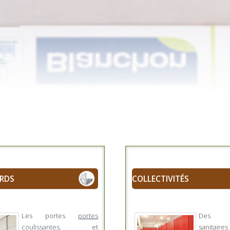
RDS
COLLECTIVITÉS
Les portes
portes
Des ca
coulissantes,
et
sanitair