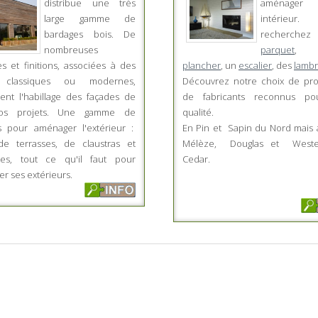
distribue une très
aménager
large gamme de
intérieur
bardages bois. De
recherch
nombreuses
parquet
,
s et finitions, associées à des
plancher
, un
escalier
, des
lambr
s classiques ou modernes,
Découvrez notre choix de pro
ent l'habillage des façades de
de fabricants reconnus po
os projets. Une gamme de
qualité.
s pour aménager l'extérieur :
En Pin et Sapin du Nord mais 
e terrasses, de claustras et
Mélèze, Douglas et West
des, tout ce qu'il faut pour
Cedar.
r ses extérieurs.